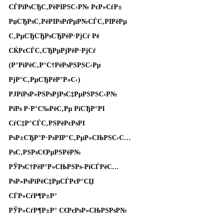
СЃРїРѕСЂС‚РёРІРЅС‹Р№ РєР»СѓР±
РџСЂРѕС‚РёРІРѕРґРµР№СЃС‚РІРёРµ
С‚РµСЂСЂРѕСЂРёР·РјСѓ Рё
СЌРєСЃС‚СЂРµРјРёР·РјСѓ
(Р°РіРёС‚Р°С†РёРѕРЅРЅС‹Рµ
РјР°С‚РµСЂРёР°Р»С‹)
РЈРїРѕР»РЅРѕРјРѕС‡РµРЅРЅС‹Р№
РїРѕ Р·Р°С‰РёС‚Рµ РїСЂР°РІ
СѓС‡Р°СЃС‚РЅРёРєРѕРІ
РѕР±СЂР°Р·РѕРІР°С‚РµР»СЊРЅС‹С…
РѕС‚РЅРѕС€РµРЅРёР№
РЎРѕС†РёР°Р»СЊРЅРѕ-РїСЃРёС…
РѕР»РѕРіРёС‡РµСЃРєР°СЏ
СЃР»СѓР¶Р±Р°
РЎР»СѓР¶Р±Р° С€РєРѕР»СЊРЅРѕР№