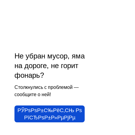
Не убран мусор, яма
на дороге, не горит
фонарь?
Столкнулись с проблемой —
сообщите о ней!
РЎРѕРѕР±С‰РёС‚СЊ Рѕ
РїСЂРѕР±Р»РµРјРµ