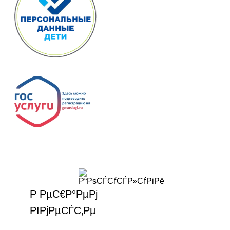
Р РµС€Р°РµРј
РІРјРµСЃС‚Рµ