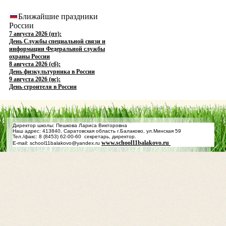
Ближайшие праздники
России
7 августа 2026 (пт):
День Службы специальной связи и
информации Федеральной службы
охраны России
8 августа 2026 (сб):
День физкультурника в России
9 августа 2026 (вс):
День строителя в России
Директор школы: Пешкова Лариса Викторовна
Наш адрес: 413840, Саратовская область г.Балаково, ул.Минская 59
Тел./факс: 8 (8453) 62-00-60 секретарь, директор.
www.school11balakovo.ru
E-mail: school11balakovo@yandex.ru